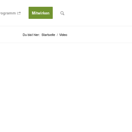
rogramm
Mitwirken
Du bist hier:
Startseite
/
Video